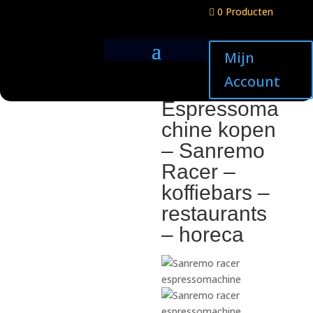
0 Producten

Home
/
Koffiebonen
/
Koffiemachines
Mijn
assortiment
/ Espressomachine kopen – Sanremo
Account
Racer – koffiebars – restaurants – horeca
Espressoma
chine kopen
– Sanremo
Racer –
koffiebars –
restaurants
– horeca